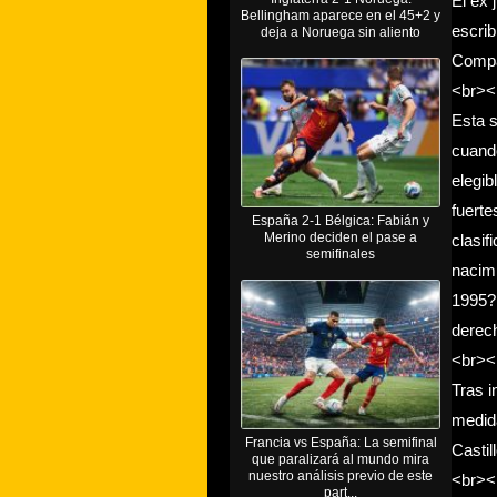
El ex 
Bellingham aparece en el 45+2 y
escrib
deja a Noruega sin aliento
Compar
<br><
Esta s
cuando
elegib
fuerte
España 2-1 Bélgica: Fabián y
Merino deciden el pase a
clasif
semifinales
nacimi
1995?,
derec
<br><
Tras i
medida
Francia vs España: La semifinal
Castil
que paralizará al mundo mira
nuestro análisis previo de este
<br><
part...