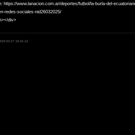
: https://www.lanacion.com.ar/deportes/futbol/la-burla-del-ecuatorian
en-redes-sociales-nid26032025/
n></div>
2025-03-27 18:42:14