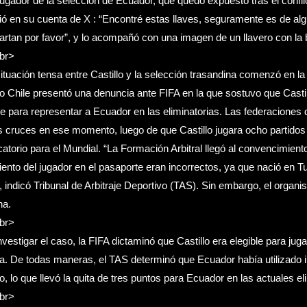
jugador de la selección de Ecuador, que quedó expuesto tras el confli
ió en su cuenta de X : “Encontré estas llaves, seguramente es de al
tan por favor”, y lo acompañó con una imagen de un llavero con la 
br>
ituación tensa entre Castillo y la selección trasandina comenzó en la
 Chile presentó una denuncia ante FIFA en la que sostuvo que Casti
le para representar a Ecuador en las eliminatorias. Las federaciones d
s cruces en ese momento, luego de que Castillo jugara ocho partidos
icatorio para el Mundial. “La Formación Arbitral llegó al convencimient
ento del jugador en el pasaporte eran incorrectos, ya que nació en T
 indicó Tribunal de Arbitraje Deportivo (TAS). Sin embargo, el organi
ha.
br>
nvestigar el caso, la FIFA dictaminó que Castillo era elegible para juga
. De todas maneras, el TAS determinó que Ecuador había utilizado in
lo, lo que llevó la quita de tres puntos para Ecuador en las actuales el
br>